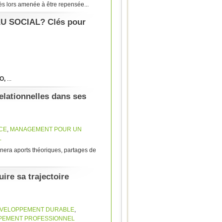
ès lors amenée à être repensée...
U SOCIAL? Clés pour
DO,
...
lationnelles dans ses
CE
,
MANAGEMENT POUR UN
L
rnera aports théoriques, partages de
ire sa trajectoire
ÉVELOPPEMENT DURABLE
,
PEMENT PROFESSIONNEL