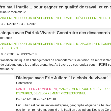
éro mail inutile... pour gagner en qualité de travail et e
minaire thématique
ANAGEMENT POUR UN DÉVELOPPEMENT DURABLE
,
DÉVELOPPEMENT PRO
 30/11/2018 au 30/11/2018
ialogue avec Patrick Viveret: Construire des désaccords
nference
ANAGEMENT POUR UN DÉVELOPPEMENT DURABLE
,
MANAGEMENT D'ÉQUIP
ROFESSIONNEL
 03/12/2018 au 03/12/2018
 transition implique des changements de comportements, de vision, de représentat
de dialogue entre les parties prenantes. Au travers de ces rendez-vous, l’IFORE s
mmunauté...
Dialogue avec Eric Julien: "Le choix du vivant"
Conference
SANTÉ ET ENVIRONNEMENT
,
MANAGEMENT POUR UN DÉVELOP
D'ÉQUIPES
,
DÉVELOPPEMENT PROFESSIONNEL
Du 09/11/2018 au 09/11/2018
Eric Julien est consultant en entreprise, géographe et guide de haute
oscillent entre notre modernité et la tradition des Indiens Kogis de C