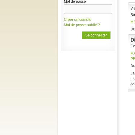
Mot de passe
Z
Sé
Créer un compte
M
Mot de passe oublié ?
Du
D
Co
M
P
Du
La
mo
co