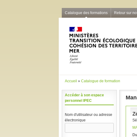
Barre grise
Catalogue des formations
Retour sur not
Accueil
»
Catalogue de formation
Vous êtes ici
Accéder à son espace
Man
personnel IPEC
Z
Nom d'utilisateur ou adresse
Sé
électronique
M
Du