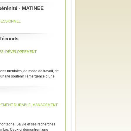
n sérénité - MATINEE
FESSIONNEL
 féconds
ES
,
DÉVELOPPEMENT
ions mentales, de mode de travail, de
ouhaite soutenir l’émergence d’une
PEMENT DURABLE
,
MANAGEMENT
-montagne. Sa vie et ses recherches
olombie. Ceux-ci démontrent une