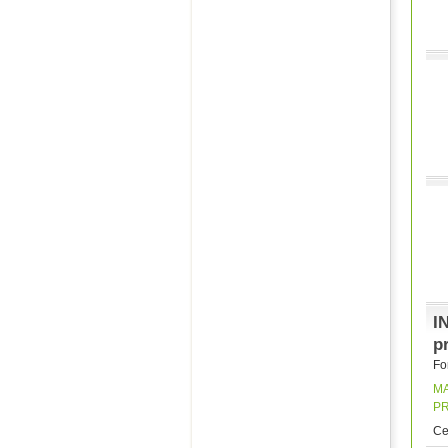
I
pr
Fo
M
P
Ce