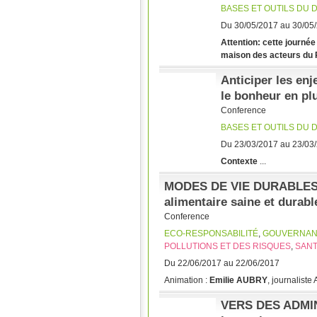
BASES ET OUTILS DU
Du 30/05/2017 au 30/05
Attention: cette journée
maison des acteurs du P
Anticiper les enj
le bonheur en pl
Conference
BASES ET OUTILS DU
Du 23/03/2017 au 23/03
Contexte
...
MODES DE VIE DURABLES :
alimentaire saine et durabl
Conference
ECO-RESPONSABILITÉ
,
GOUVERNA
POLLUTIONS ET DES RISQUES
,
SANT
Du 22/06/2017 au 22/06/2017
Animation :
Emilie AUBRY
, journaliste 
VERS DES ADMIN