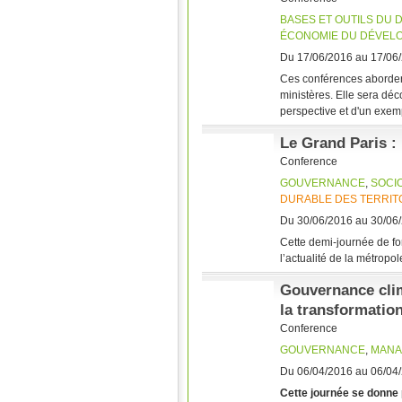
BASES ET OUTILS DU
ÉCONOMIE DU DÉVEL
Du 17/06/2016 au 17/06
Ces conférences aborder
ministères. Elle sera dé
perspective et d'un exemp
Le Grand Paris : 
Conference
GOUVERNANCE
,
SOCI
DURABLE DES TERRIT
Du 30/06/2016 au 30/06
Cette demi-journée de fo
l’actualité de la métropo
Gouvernance clim
la transformatio
Conference
GOUVERNANCE
,
MANA
Du 06/04/2016 au 06/04
Cette journée se donne 