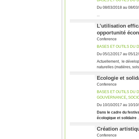
BASES ET OUTILS DU
Du 08/03/2018 au 08/03
...
L’utilisation eff
opportunité éco
Conference
BASES ET OUTILS DU
Du 05/12/2017 au 05/12
Actuellement, le dévelo
naturelles (matières, sols).
Ecologie et solid
Conference
BASES ET OUTILS DU
GOUVERNANCE
,
SOCI
Du 10/10/2017 au 10/10
Dans le cadre du festiva
écologique et solidaire
..
Création artistiq
Conference