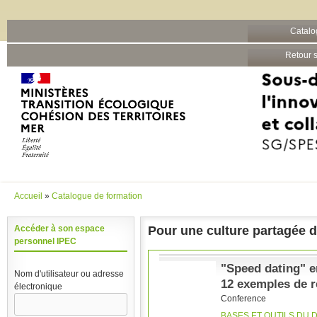
Barre grise
Catalo
Aller au contenu principal
Retour s
Accueil
»
Catalogue de formation
Vous êtes ici
Pour une culture partagée 
Accéder à son espace
personnel IPEC
"Speed dating" e
Nom d'utilisateur ou adresse
12 exemples de ré
électronique
Conference
BASES ET OUTILS DU