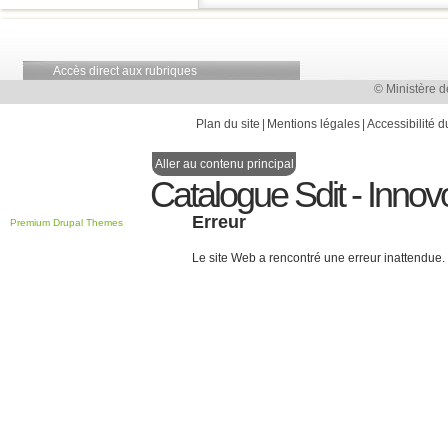
Accès direct aux rubriques
© Ministère d
Plan du site
Mentions légales
Accessibilité d
Aller au contenu principal
Catalogue Sdit - Innov
Erreur
Premium Drupal Themes
Le site Web a rencontré une erreur inattendue.