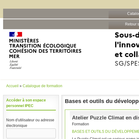
Barre grise
Catalo
Aller au contenu principal
Retour s
Accueil
»
Catalogue de formation
Vous êtes ici
Bases et outils du dévelop
Accéder à son espace
personnel IPEC
Atelier Puzzle Climat en di
Nom d'utilisateur ou adresse
Formation
électronique
BASES ET OUTILS DU DÉVELOPPEM