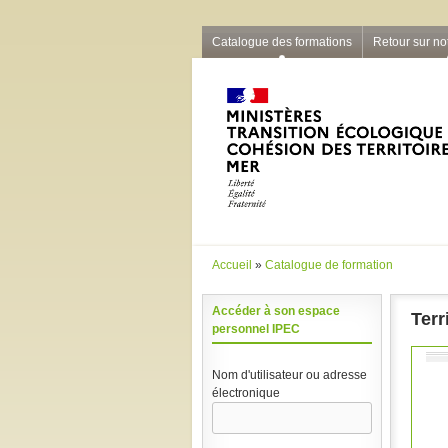
Barre grise
Catalogue des formations
Retour sur not
Accueil
»
Catalogue de formation
Vous êtes ici
Accéder à son espace
Terr
personnel IPEC
Nom d'utilisateur ou adresse
électronique