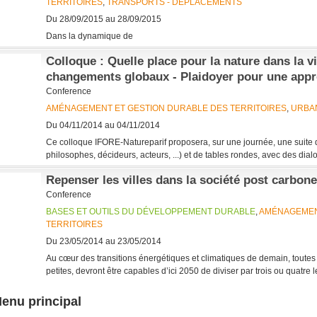
TERRITOIRES
,
TRANSPORTS - DÉPLACEMENTS
Du 28/09/2015 au 28/09/2015
Dans la dynamique de
Colloque : Quelle place pour la nature dans la v
changements globaux - Plaidoyer pour une app
Conference
AMÉNAGEMENT ET GESTION DURABLE DES TERRITOIRES
,
URBA
Du 04/11/2014 au 04/11/2014
Ce colloque IFORE-Natureparif proposera, sur une journée, une suite d
philosophes, décideurs, acteurs, ...) et de tables rondes, avec des dial
Repenser les villes dans la société post carbone
Conference
BASES ET OUTILS DU DÉVELOPPEMENT DURABLE
,
AMÉNAGEMEN
TERRITOIRES
Du 23/05/2014 au 23/05/2014
Au cœur des transitions énergétiques et climatiques de demain, toutes
petites, devront être capables d’ici 2050 de diviser par trois ou quatre 
enu principal