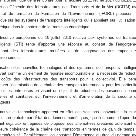
s la dynamique de
la
rencontre pour la mobilité du 11 février 2014 du M
EDDE
ection
G
énérale des
I
nfrastructures des
T
ransports et de la
M
er (DGITM)
a
titut de formation de
F
ormation de l’
E
nvironnement (IFORE)
propose
nt
oque
sur les systèmes de transports intelligents
qui s’appuient sur
l’utilisation
rique dans le contexte de la transition énergétique.
irective européenne du 10 juillet 2010 relative aux
systèmes de
transpo
lligents (STI)
tente
d’
apporte
r
une réponse
au
constat de l’engorgem
issant des infrastructures routières et de l’aggravation des impacts 
vironnement.
ilisation des nouvelles technologies et des systèmes de transports intellige
raît comme un élément de réponse incontournable à la nécessité de réduct
coûts des infrastructures des transports pour la collectivité. Elle per
surer l’optimisation de la chaîne des transports intermodaux pour les particuli
our les entreprises en visant un objectif de réduction des nuisances sonor
elles et sanitaires sur l’environnement et d’amélioration de la sécurité 
geurs.
nouvelles technologies apportent en effet des solutions innovantes : la mis
osition gratuite par l’État des données numériques, que l’on nomme l’open da
et déjà aux entreprises de proposer des alternatives créatives autorisant 
leure cohérence de la chaîne des transports en termes de gain de temps
teropérabilité. Parallèlement, on constate l’émergence du droit du partage a