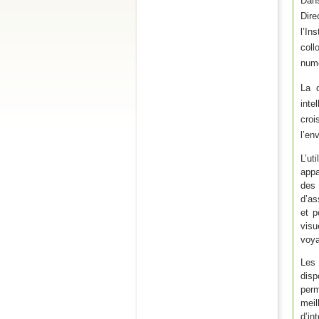
Dan
D
ir
l’I
ns
coll
numé
La d
inte
cro
l’en
L’ut
appa
des 
d’as
et p
visu
voya
Les 
disp
perm
meil
d’in