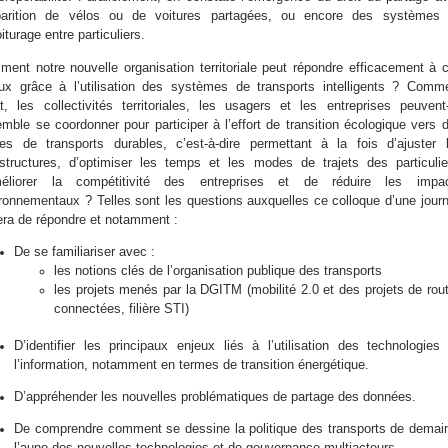
pparition de vélos ou de voitures partagées, ou encore des systèmes
iturage entre particuliers.
ent notre nouvelle organisation territoriale peut répondre efficacement à 
ux grâce à l’utilisation des systèmes de transports intelligents ? Comm
at, les collectivités territoriales, les usagers et les entreprises peuvent-
mble se coordonner pour participer à l’effort de transition écologique vers 
s de transports durables, c’est-à-dire permettant à la fois d’ajuster 
astructures, d’optimiser les temps et les modes de trajets des particulie
méliorer la compétitivité des entreprises et de réduire les impa
ronnementaux ? Telles sont les questions auxquelles ce colloque d’une jour
era de répondre et notamment :
De se familiariser avec :
les notions clés de l’organisation publique des transports
l
es
projets
menés par la
D
GITM
(
mobilité 2.0 et des projets de rou
connectées,
filière STI)
D’identifier les principaux enjeux liés à l’utilisation des technologies
l’information, notamment en termes de transition énergétique.
D’appréhender les nouvelles problématiques de partage des données.
De comprendre comment se dessine la politique des transports de demai
l’aune des nouvelles technologies et de gouvernance multiacteurs.