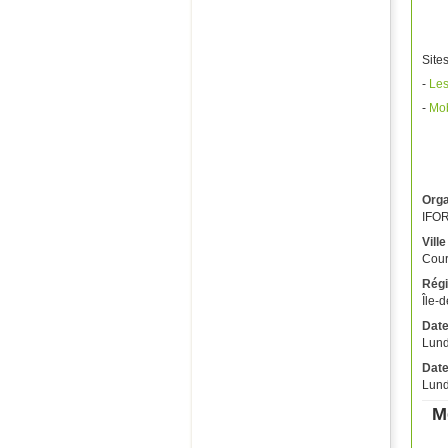
Sites
-
Les
-
Mobi
Orga
IFO
Ville
Cour
Régi
Île-
Date
Lund
Date
Lund
M