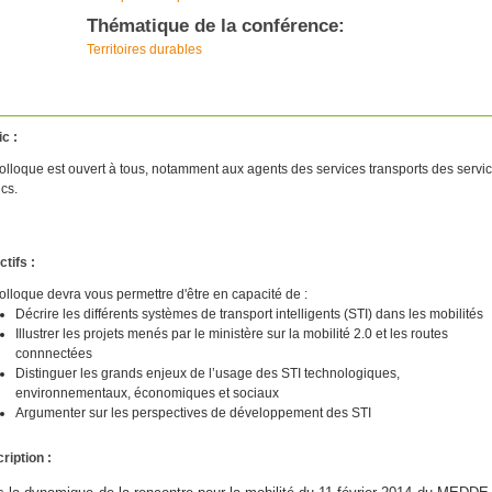
Thématique de la conférence:
Territoires durables
ic :
olloque
est ouvert à tous, notamment aux agents des services transports des servi
ics.
ctifs :
olloque devra vous permettre d'être en capacité de :
Décrire les différents systèmes de transport intelligents (STI) dans les mobilités
Illustrer les projets menés par le ministère
sur la mobilité 2.0 et les routes
connnectées
Distinguer les grands enjeux de l’usage des STI technologiques,
environnementaux, économiques et sociaux
Argumenter sur les perspectives de développement des STI
ription :