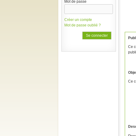
Mot de passe
Créer un compte
Mot de passe oublié ?
Publ
Ce c
publ
Obje
Ce c
Desc