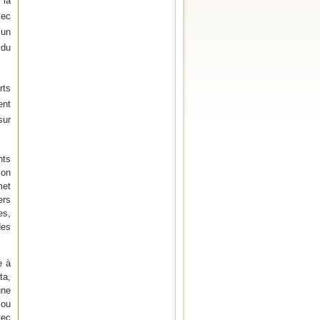
, la
vec
un
 du
rts
ent
sur
nts
ion
met
ers
es,
des
e à
ta,
une
 ou
vec