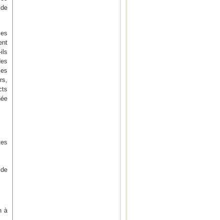
 de
ces
ent
ils
des
les
rs,
cts
née
tes
 de
n à