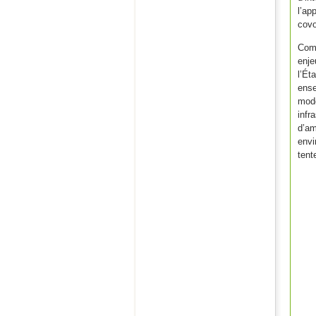
l’a
covo
Comm
enje
l’Ét
ense
mode
infr
d’a
envi
tent