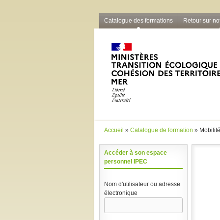
Barre grise
Catalogue des formations
Retour sur not
Accueil
»
Catalogue de formation
» Mobilité
Vous êtes ici
Accéder à son espace
personnel IPEC
Nom d'utilisateur ou adresse
électronique