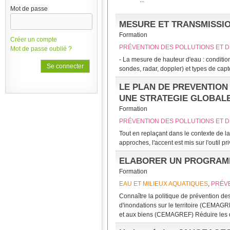
...
Mot de passe
MESURE ET TRANSMISSI
Formation
Créer un compte
PRÉVENTION DES POLLUTIONS ET D
Mot de passe oublié ?
- La mesure de hauteur d'eau : condition
sondes, radar, doppler) et types de capteu
LE PLAN DE PREVENTION
UNE STRATEGIE GLOBAL
Formation
PRÉVENTION DES POLLUTIONS ET D
Tout en replaçant dans le contexte de la
approches, l'accent est mis sur l'outil 
ELABORER UN PROGRAMME
Formation
EAU ET MILIEUX AQUATIQUES
,
PRÉVE
Connaître la politique de prévention de
d'inondations sur le territoire (CEMA
et aux biens (CEMAGREF) Réduire les