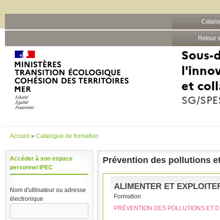
Barre grise
Catalo
Aller au contenu principal
Retour s
Accueil
»
Catalogue de formation
Vous êtes ici
Prévention des pollutions e
Accéder à son espace
personnel IPEC
ALIMENTER ET EXPLOITE
Nom d'utilisateur ou adresse
Formation
électronique
PRÉVENTION DES POLLUTIONS ET D