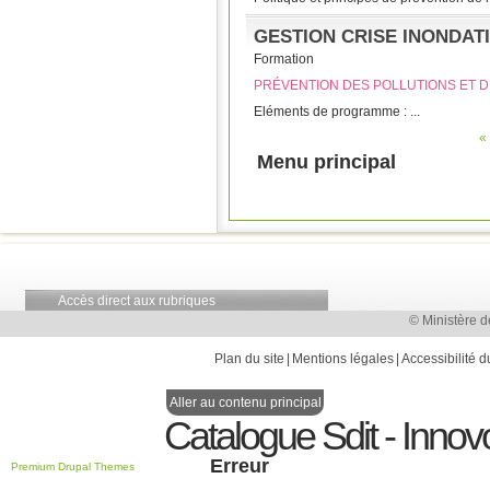
GESTION CRISE INONDAT
Formation
PRÉVENTION DES POLLUTIONS ET D
Eléments de programme : ...
«
Pages
Menu principal
Accès direct aux rubriques
© Ministère d
Plan du site
Mentions légales
Accessibilité d
Aller au contenu principal
Catalogue Sdit - Innov
Erreur
Premium Drupal Themes