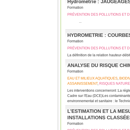
Hydrométrie : JAUGEAGE
Formation
PRÉVENTION DES POLLUTIONS ET D
...
HYDROMETRIE : COURBE
Formation
PRÉVENTION DES POLLUTIONS ET D
La définition de la relation hauteur-débi
ANALYSE DU RISQUE CHI
Formation
EAU ET MILIEUX AQUATIQUES
,
BIODI
ASSAINISSEMENT
,
RISQUES NATURE
Les interventions concerneront :La rég
Cadre sur l'Eau (DCE)Les contaminants 
environnemental et sanitaire : le Techn
L'ESTIMATION ET LA ME
INSTALLATIONS CLASSÉE
Formation