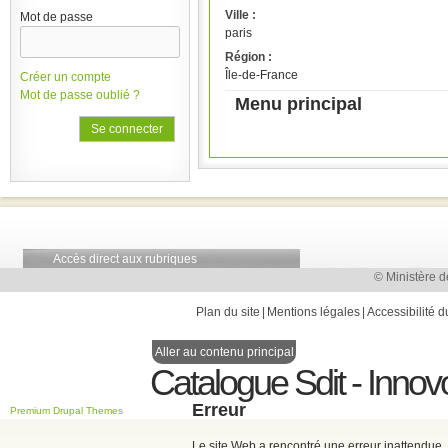
Ville :
Mot de passe
paris
Région :
Île-de-France
Créer un compte
Mot de passe oublié ?
Menu principal
Accès direct aux rubriques
© Ministère d
Plan du site
Mentions légales
Accessibilité d
Aller au contenu principal
Catalogue Sdit - Innov
Erreur
Premium Drupal Themes
Le site Web a rencontré une erreur inattendue.