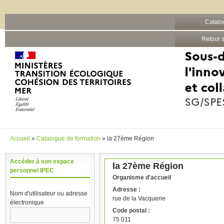
Barre grise
Catalo
Aller au contenu principal
Retour s
Accueil
»
Catalogue de formation
» la 27ème Région
Vous êtes ici
Accéder à son espace
la 27ème Région
personnel IPEC
Organisme d'accueil
Adresse :
Nom d'utilisateur ou adresse
rue de la Vacquerie
électronique
Code postal :
75 011