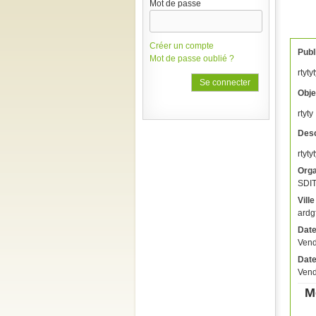
Mot de passe
Créer un compte
Publ
Mot de passe oublié ?
rtyty
Obje
rtyty
Desc
rtyty
Orga
SDIT
Ville
ardg
Date
Vend
Date
Vend
M