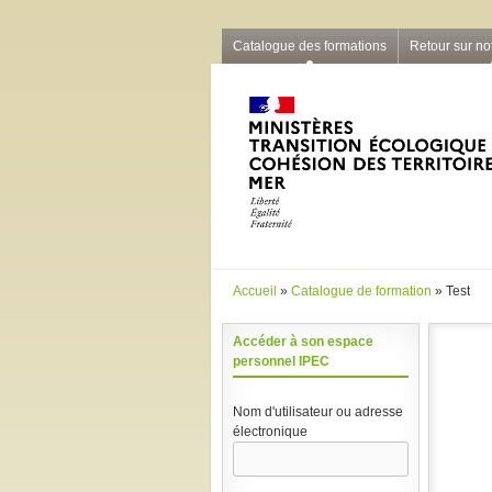
Barre grise
Catalogue des formations
Retour sur not
Accueil
»
Catalogue de formation
» Test
Vous êtes ici
Accéder à son espace
personnel IPEC
Nom d'utilisateur ou adresse
électronique