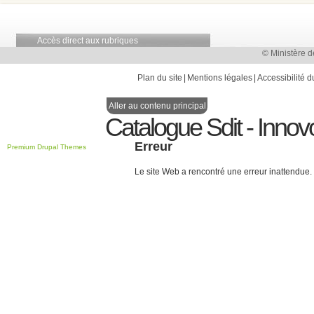
Accès direct aux rubriques
© Ministère d
Plan du site
Mentions légales
Accessibilité d
Aller au contenu principal
Catalogue Sdit - Innov
Erreur
Premium Drupal Themes
Le site Web a rencontré une erreur inattendue.