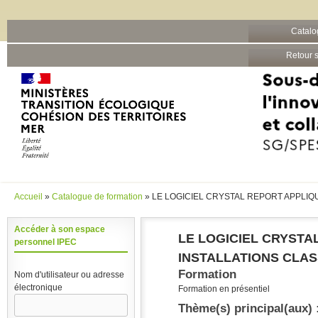
Barre grise
Catalo
Aller au contenu principal
Retour s
Accueil
»
Catalogue de formation
» LE LOGICIEL CRYSTAL REPORT APPLIQ
Vous êtes ici
Accéder à son espace
LE LOGICIEL CRYSTA
personnel IPEC
INSTALLATIONS CLAS
Formation
Nom d'utilisateur ou adresse
électronique
Formation en présentiel
Thème(s) principal(aux) 