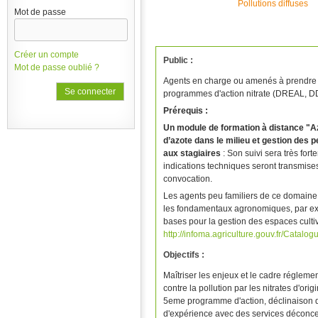
Pollutions diffuses
Mot de passe
Créer un compte
Public :
Mot de passe oublié ?
Agents en charge ou amenés à prendre en 
programmes d'action nitrate (DREAL, D
Prérequis :
Un module de formation à distance "Az
d’azote dans le milieu et gestion des 
aux stagiaires
: Son suivi sera très fo
indications techniques seront transmises
convocation.
Les agents peu familiers de ce domaine 
les fondamentaux agronomiques, par e
bases pour la gestion des espaces cultiv
http://infoma.agriculture.gouv.fr/Catalo
Objectifs :
Maîtriser les enjeux et le cadre régleme
contre la pollution par les nitrates d'or
5eme programme d'action, déclinaison d
d'expérience avec des services déconce