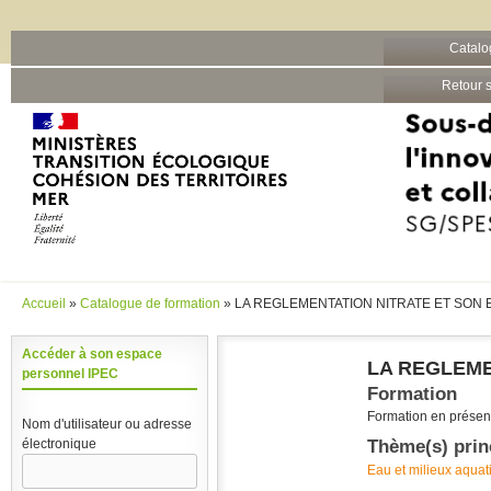
Barre grise
Catalo
Aller au contenu principal
Retour s
Accueil
»
Catalogue de formation
» LA REGLEMENTATION NITRATE ET SON
Vous êtes ici
Accéder à son espace
LA REGLEME
personnel IPEC
Formation
Formation en présent
Nom d'utilisateur ou adresse
Thème(s) prin
électronique
Eau et milieux aquat