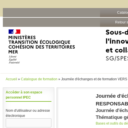
Barre grise
Catalo
Aller au contenu principal
Retour s
Accueil
»
Catalogue de formation
» Journée d'échanges et de formation 
Vous êtes ici
Accéder à son espace
Journée d'é
personnel IPEC
RESPONSABL
Journée d'éc
Nom d'utilisateur ou adresse
électronique
Thématique gé
Bases et outils du 