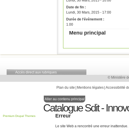
Lundi, 30 Mars, 2015 - 10:00
Date de fin :
Lundi, 30 Mars, 2015 - 17:00
Durée de l'évènement :
1.00
Menu principal
Accès direct aux rubriques
© Ministère d
Plan du site
Mentions légales
Accessibilité d
Aller au contenu principal
Catalogue Sdit - Innov
Erreur
Premium Drupal Themes
Le site Web a rencontré une erreur inattendue.