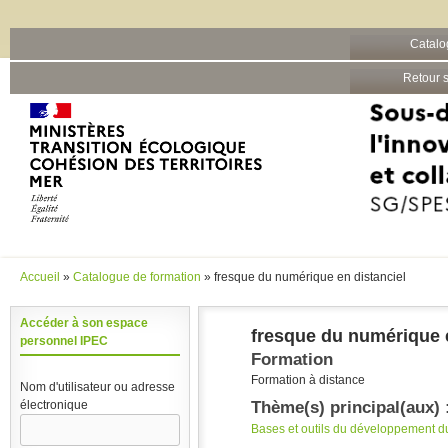
Barre grise
Catalo
Aller au contenu principal
Retour s
Accueil
»
Catalogue de formation
» fresque du numérique en distanciel
Vous êtes ici
Accéder à son espace
fresque du numérique e
personnel IPEC
Formation
Formation à distance
Nom d'utilisateur ou adresse
Thème(s) principal(aux) 
électronique
Bases et outils du développement d