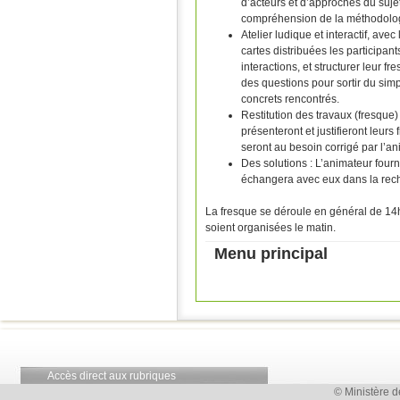
d’acteurs et d’approches du sujet.
compréhension de la méthodolo
Atelier ludique et interactif, avec
cartes distribuées les participan
interactions, et structurer leur
des questions pour sortir du sim
concrets rencontrés.
Restitution des travaux (fresque)
présenteront et justifieront leurs
seront au besoin corrigé par l’an
Des solutions : L’animateur fourn
échangera avec eux dans la rech
La fresque se déroule en général de 14h
soient organisées le matin.
Menu principal
Accès direct aux rubriques
© Ministère d