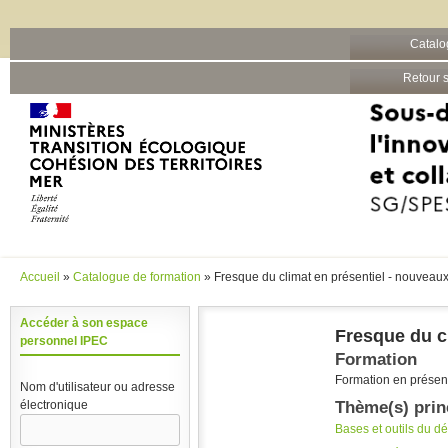
Barre grise
Catalo
Aller au contenu principal
Retour s
Accueil
»
Catalogue de formation
» Fresque du climat en présentiel - nouveaux
Vous êtes ici
Accéder à son espace
Fresque du cl
personnel IPEC
Formation
Formation en présent
Nom d'utilisateur ou adresse
Thème(s) prin
électronique
Bases et outils du 