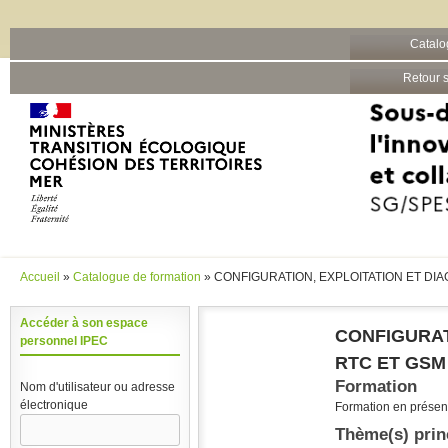
Barre grise
Catalo
Aller au contenu principal
Retour s
Accueil
»
Catalogue de formation
» CONFIGURATION, EXPLOITATION ET DI
Vous êtes ici
Accéder à son espace
CONFIGURAT
personnel IPEC
RTC ET GSM
Formation
Nom d'utilisateur ou adresse
électronique
Formation en présent
Thème(s) prin