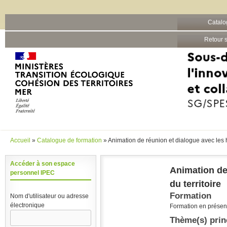
Barre grise
Catalo
Aller au contenu principal
Retour s
Accueil
»
Catalogue de formation
» Animation de réunion et dialogue avec les ha
Vous êtes ici
Accéder à son espace
Animation de 
personnel IPEC
du territoire
Formation
Nom d'utilisateur ou adresse
électronique
Formation en présent
Thème(s) prin