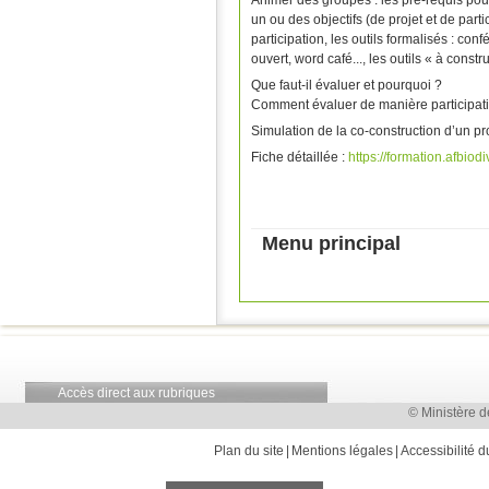
Animer des groupes : les pré-requis pour
un ou des objectifs (de projet et de parti
participation, les outils formalisés : con
ouvert, word café..., les outils « à const
Que faut-il évaluer et pourquoi ?
Comment évaluer de manière participat
Simulation de la co-construction d’un pr
Fiche détaillée :
https://formation.afbiodiv
Menu principal
Accès direct aux rubriques
© Ministère d
Plan du site
Mentions légales
Accessibilité d